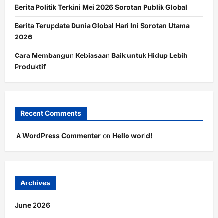
Berita Politik Terkini Mei 2026 Sorotan Publik Global
Berita Terupdate Dunia Global Hari Ini Sorotan Utama
2026
Cara Membangun Kebiasaan Baik untuk Hidup Lebih
Produktif
Recent Comments
A WordPress Commenter
on
Hello world!
Archives
June 2026