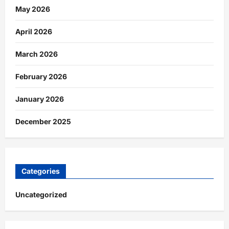
May 2026
April 2026
March 2026
February 2026
January 2026
December 2025
Categories
Uncategorized