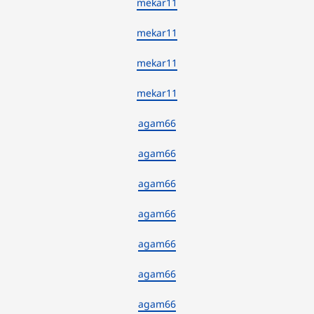
mekar11
mekar11
mekar11
mekar11
agam66
agam66
agam66
agam66
agam66
agam66
agam66