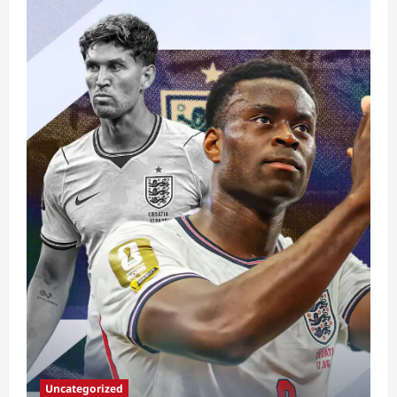
Uncategorized