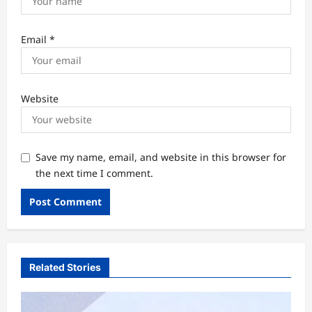
Email
*
Website
Save my name, email, and website in this browser for
the next time I comment.
Related Stories