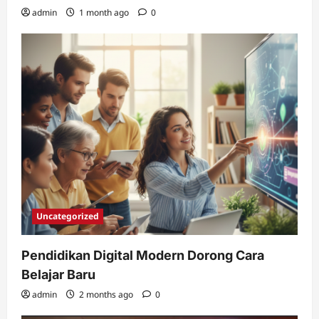
admin
1 month ago
0
Uncategorized
Pendidikan Digital Modern Dorong Cara
Belajar Baru
admin
2 months ago
0