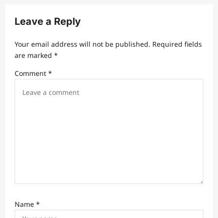
v
Leave a Reply
i
g
Your email address will not be published.
Required fields
a
are marked
*
t
Comment
*
i
o
n
Name
*