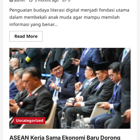
admin
3 months ago
0
Penguatan budaya literasi digital menjadi fondasi utama
dalam membekali anak muda agar mampu memilah
informasi yang benar...
Read
Read More
more
about
Penguatan
Budaya
Literasi
Digital
Generasi
Muda
Uncategorized
ASEAN Kerja Sama Ekonomi Baru Dorong