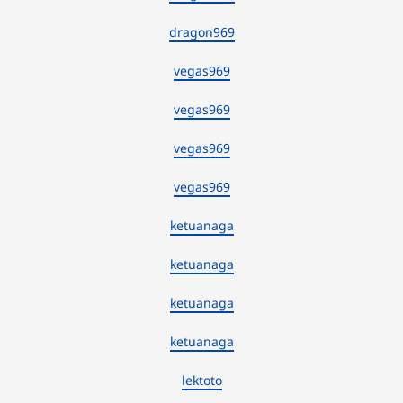
dragon969
vegas969
vegas969
vegas969
vegas969
ketuanaga
ketuanaga
ketuanaga
ketuanaga
lektoto