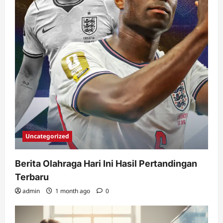
Uncategorized
Berita Olahraga Hari Ini Hasil Pertandingan
Terbaru
admin
1 month ago
0