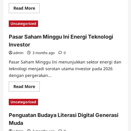
Read
Read More
more
about
Transportasi
Uncategorized
Publik
Kereta
Cepat
Pasar Saham Minggu Ini Energi Teknologi
Jawa
Diperluas
Investor
admin
3 months ago
0
Pasar Saham Minggu Ini menunjukkan sektor energi dan
teknologi menjadi sorotan utama investor pada 2026
dengan pergerakan...
Read
Read More
more
about
Pasar
Uncategorized
Saham
Minggu
Ini
Penguatan Budaya Literasi Digital Generasi
Energi
Teknologi
Muda
Investor