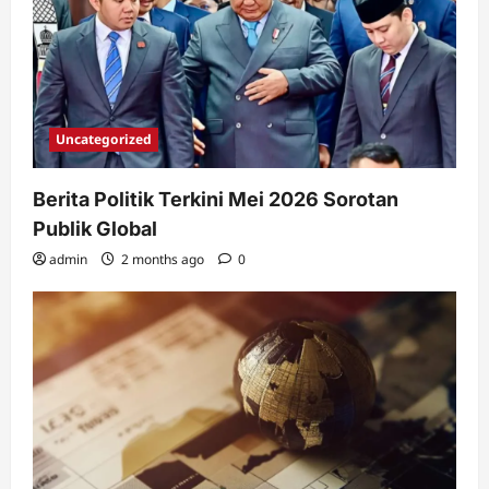
Uncategorized
Berita Politik Terkini Mei 2026 Sorotan
Publik Global
admin
2 months ago
0