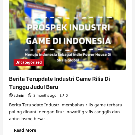
Update
Harga
Crypto
dan
Saham
Paling
Dicari
Hari
Ini
Uncategorized
Berita Terupdate Industri Game Rilis Di
Tunggu Judul Baru
admin
3 months ago
0
Berita Terupdate Industri membahas rilis game terbaru
paling dinanti dengan fitur inovatif grafis canggih dan
antusiasme besar...
Read
Read More
more