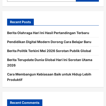
Recent Posts
Berita Olahraga Hari Ini Hasil Pertandingan Terbaru
Pendidikan Digital Modern Dorong Cara Belajar Baru
Berita Politik Terkini Mei 2026 Sorotan Publik Global
Berita Terupdate Dunia Global Hari Ini Sorotan Utama
2026
Cara Membangun Kebiasaan Baik untuk Hidup Lebih
Produktif
Recent Comments