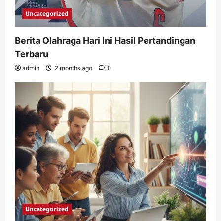
Uncategorized
Berita Olahraga Hari Ini Hasil Pertandingan
Terbaru
admin
2 months ago
0
Uncategorized