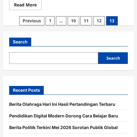
Read
Read More
more
about
Hello
Posts
Previous
1
…
10
11
12
13
world!
pagination
Search
Search
Recent Posts
Berita Olahraga Hari Ini Hasil Pertandingan Terbaru
Pendidikan Digital Modern Dorong Cara Belajar Baru
Berita Politik Terkini Mei 2026 Sorotan Publik Global