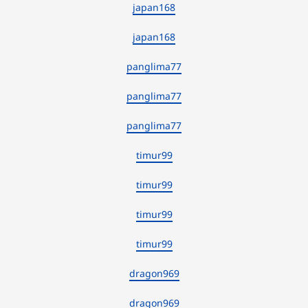
japan168
japan168
panglima77
panglima77
panglima77
timur99
timur99
timur99
timur99
dragon969
dragon969