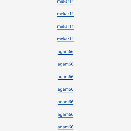
mekar11
mekar11
mekar11
mekar11
agam66
agam66
agam66
agam66
agam66
agam66
agam66