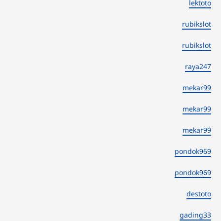
lektoto
rubikslot
rubikslot
raya247
mekar99
mekar99
mekar99
pondok969
pondok969
destoto
gading33