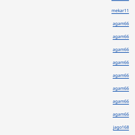
mekar11
agam66
agam66
agam66
agam66
agam66
agam66
agam66
agam66
jago168