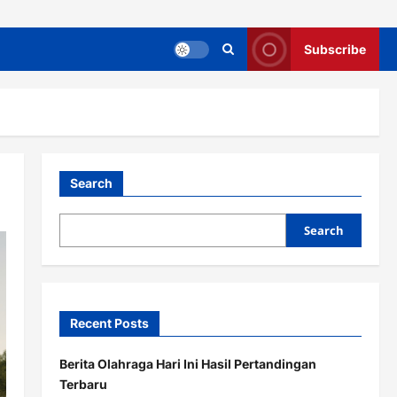
Subscribe
Search
Search
Recent Posts
Berita Olahraga Hari Ini Hasil Pertandingan
Terbaru