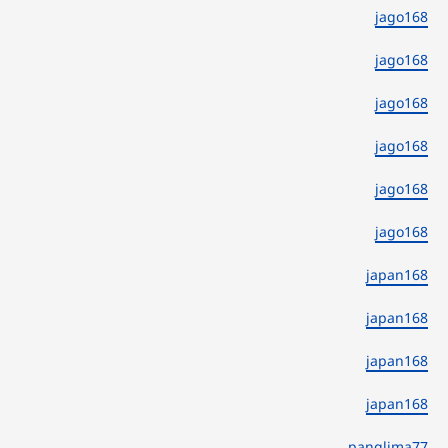
jago168
jago168
jago168
jago168
jago168
jago168
japan168
japan168
japan168
japan168
panglima77