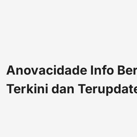
Anovacidade Info Ber
Terkini dan Terupdat