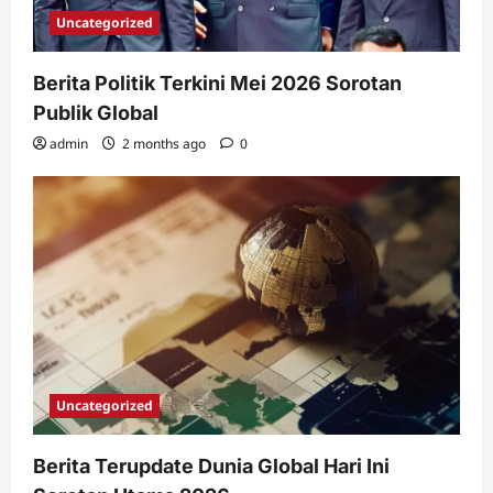
Uncategorized
Berita Politik Terkini Mei 2026 Sorotan
Publik Global
admin
2 months ago
0
Uncategorized
Berita Terupdate Dunia Global Hari Ini