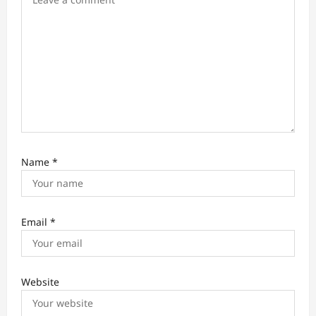
n
Name
*
Email
*
Website