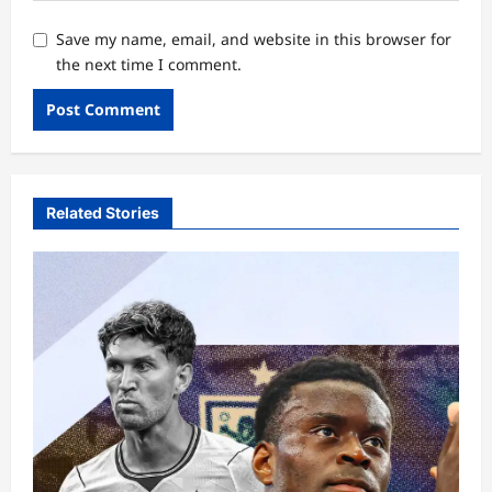
Save my name, email, and website in this browser for
the next time I comment.
Related Stories