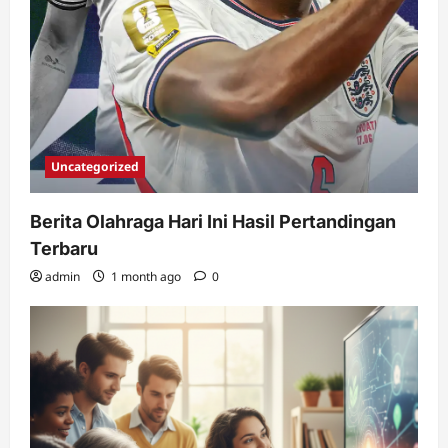
Uncategorized
Berita Olahraga Hari Ini Hasil Pertandingan
Terbaru
admin
1 month ago
0