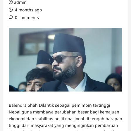
admin
4 months ago
0 comments
Balendra Shah Dilantik sebagai pemimpin tertinggi
Nepal guna membawa perubahan besar bagi kemajuan
ekonomi dan stabilitas politik nasional di tengah harapan
tinggi dari masyarakat yang menginginkan pembaruan