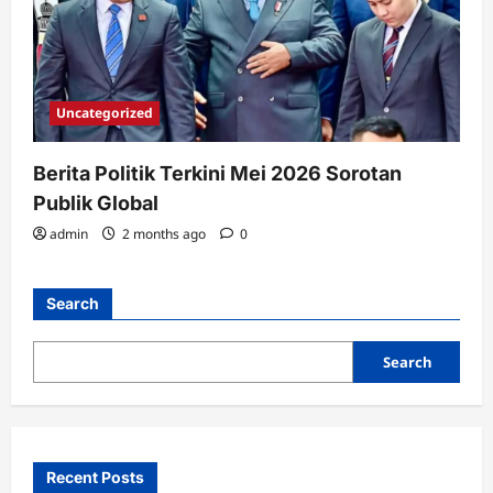
Uncategorized
Berita Politik Terkini Mei 2026 Sorotan
Publik Global
admin
2 months ago
0
Search
Search
Recent Posts