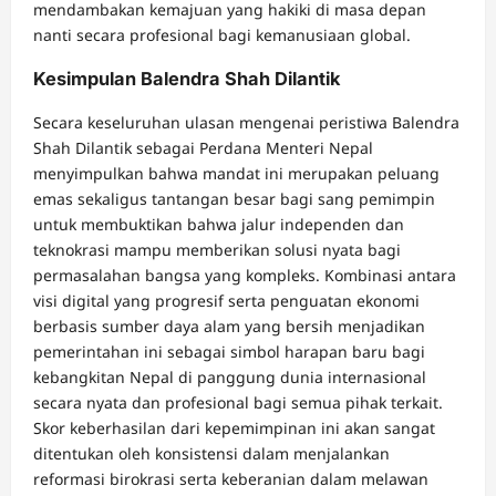
mendambakan kemajuan yang hakiki di masa depan
nanti secara profesional bagi kemanusiaan global.
Kesimpulan Balendra Shah Dilantik
Secara keseluruhan ulasan mengenai peristiwa Balendra
Shah Dilantik sebagai Perdana Menteri Nepal
menyimpulkan bahwa mandat ini merupakan peluang
emas sekaligus tantangan besar bagi sang pemimpin
untuk membuktikan bahwa jalur independen dan
teknokrasi mampu memberikan solusi nyata bagi
permasalahan bangsa yang kompleks. Kombinasi antara
visi digital yang progresif serta penguatan ekonomi
berbasis sumber daya alam yang bersih menjadikan
pemerintahan ini sebagai simbol harapan baru bagi
kebangkitan Nepal di panggung dunia internasional
secara nyata dan profesional bagi semua pihak terkait.
Skor keberhasilan dari kepemimpinan ini akan sangat
ditentukan oleh konsistensi dalam menjalankan
reformasi birokrasi serta keberanian dalam melawan