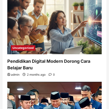
Uncategorized
Pendidikan Digital Modern Dorong Cara
Belajar Baru
admin
2 months ago
0