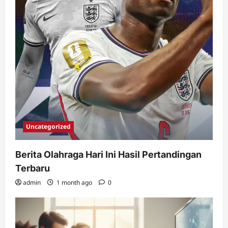
Uncategorized
Berita Olahraga Hari Ini Hasil Pertandingan
Terbaru
admin
1 month ago
0