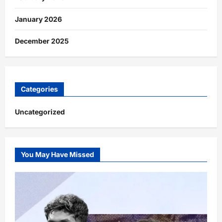
January 2026
December 2025
Categories
Uncategorized
You May Have Missed