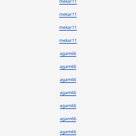
mekar11
mekar11
mekar11
mekar11
agam66
agam66
agam66
agam66
agam66
agam66
agam66