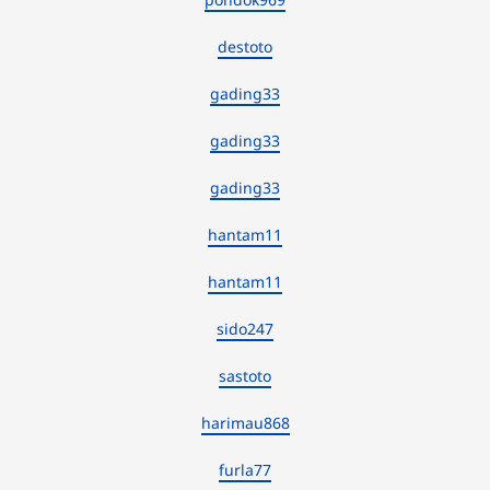
destoto
gading33
gading33
gading33
hantam11
hantam11
sido247
sastoto
harimau868
furla77