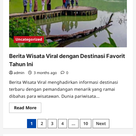
Uncategorized
Berita Wisata Viral dengan Destinasi Favorit
Tahun Ini
admin
3 months ago
0
Berita Wisata Viral menghadirkan informasi destinasi
terbaru dengan pemandangan menarik yang ramai
dibahas para wisatawan. Dunia pariwisata...
Read
Read More
more
about
Berita
Posts
1
2
3
4
…
10
Next
Wisata
Viral
pagination
dengan