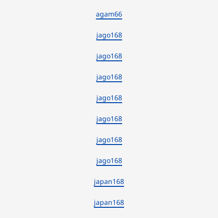
agam66
jago168
jago168
jago168
jago168
jago168
jago168
jago168
japan168
japan168