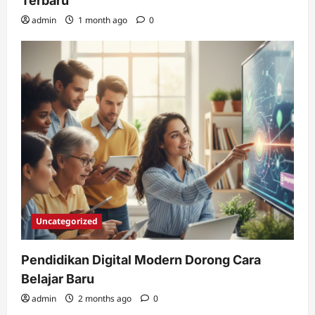
Terbaru
admin
1 month ago
0
Uncategorized
Pendidikan Digital Modern Dorong Cara
Belajar Baru
admin
2 months ago
0