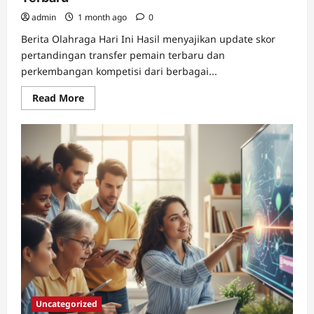
admin
1 month ago
0
Berita Olahraga Hari Ini Hasil menyajikan update skor
pertandingan transfer pemain terbaru dan
perkembangan kompetisi dari berbagai...
Read
Read More
more
about
Berita
Olahraga
Hari
Ini
Hasil
Pertandingan
Terbaru
Uncategorized