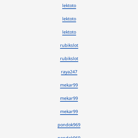
lektoto
lektoto
lektoto
rubikslot
rubikslot
raya247
mekar99
mekar99
mekar99
pondok969
pondok969