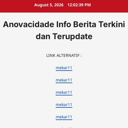
Skip
August 5, 2026
12:02:40 PM
to
content
Anovacidade Info Berita Terkini
dan Terupdate
LINK ALTERNATIF :
mekar11
mekar11
mekar11
mekar11
mekar11