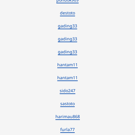
destoto
gading33
gading33
gading33
hantam11
hantam11
sido247
sastoto
harimau868
furla77