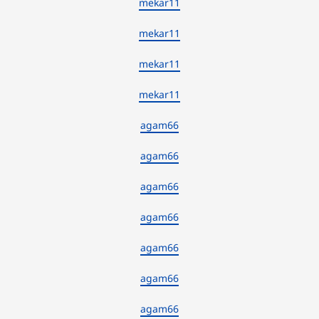
mekar11
mekar11
mekar11
mekar11
agam66
agam66
agam66
agam66
agam66
agam66
agam66