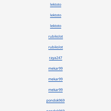
lektoto
lektoto
lektoto
rubikslot
rubikslot
raya247
mekar99
mekar99
mekar99
pondok969
pondok969