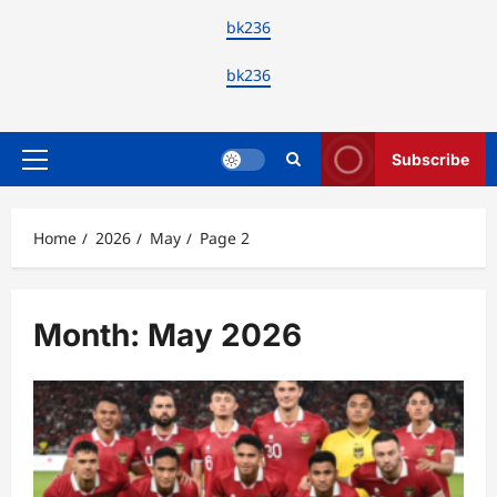
bk236
bk236
Subscribe
Primary
Menu
Home
2026
May
Page 2
Month:
May 2026