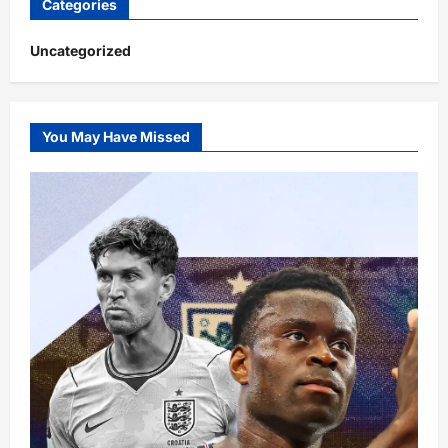
Categories
Uncategorized
You May Have Missed