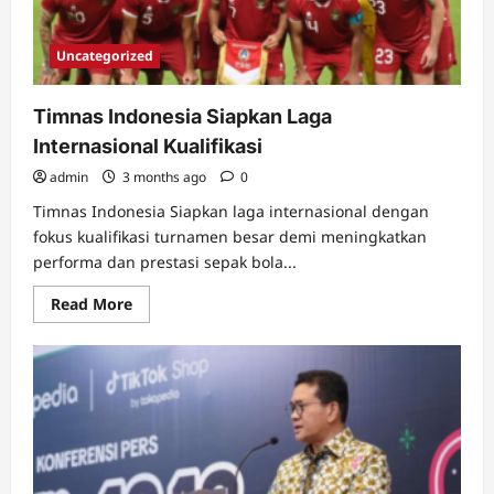
Uncategorized
Timnas Indonesia Siapkan Laga
Internasional Kualifikasi
admin
3 months ago
0
Timnas Indonesia Siapkan laga internasional dengan
fokus kualifikasi turnamen besar demi meningkatkan
performa dan prestasi sepak bola...
Read
Read More
more
about
Timnas
Indonesia
Siapkan
Laga
Internasional
Kualifikasi