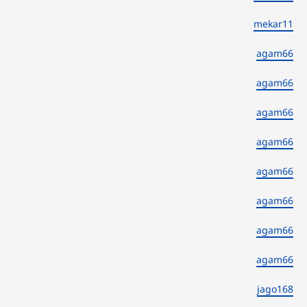
mekar11
agam66
agam66
agam66
agam66
agam66
agam66
agam66
agam66
jago168