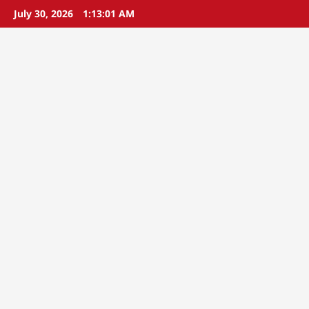
Skip
July 30, 2026
1:13:02 AM
to
content