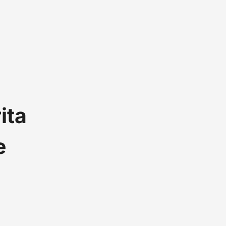
ita
e