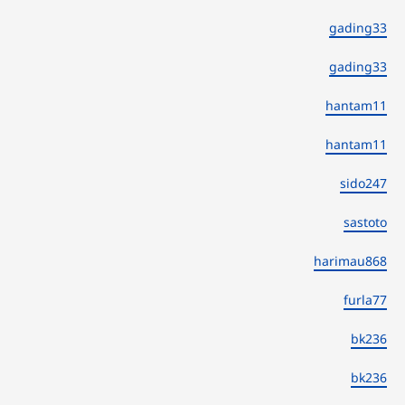
gading33
gading33
hantam11
hantam11
sido247
sastoto
harimau868
furla77
bk236
bk236