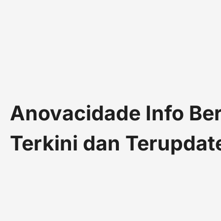
Anovacidade Info Ber
Terkini dan Terupdat