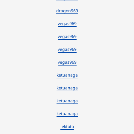
dragon969
vegas969
vegas969
vegas969
vegas969
ketuanaga
ketuanaga
ketuanaga
ketuanaga
lektoto