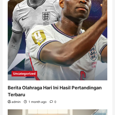
Uncategorized
Berita Olahraga Hari Ini Hasil Pertandingan
Terbaru
admin
1 month ago
0