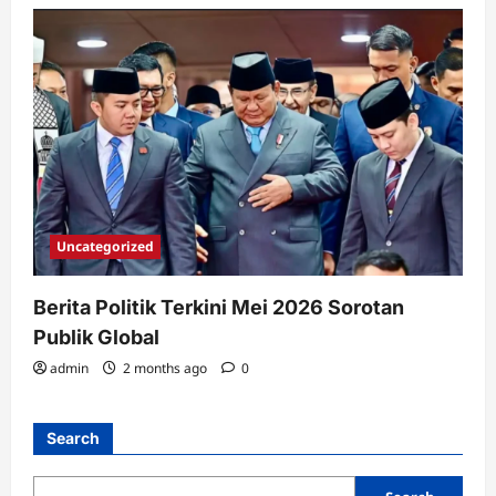
Uncategorized
Berita Politik Terkini Mei 2026 Sorotan
Publik Global
admin
2 months ago
0
Search