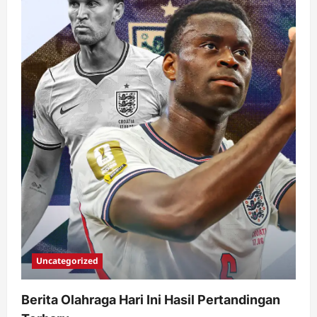
Uncategorized
Berita Olahraga Hari Ini Hasil Pertandingan