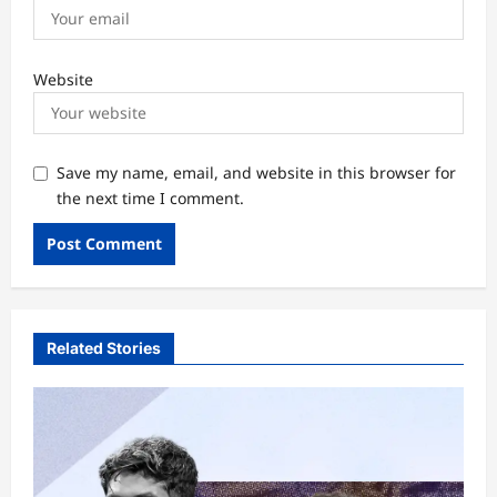
Website
Save my name, email, and website in this browser for
the next time I comment.
Related Stories