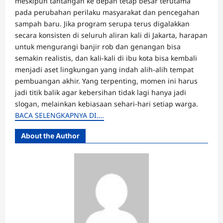
meskipun tantangan ke depan tetap besar terutama
pada perubahan perilaku masyarakat dan pencegahan
sampah baru. Jika program serupa terus digalakkan
secara konsisten di seluruh aliran kali di Jakarta, harapan
untuk mengurangi banjir rob dan genangan bisa
semakin realistis, dan kali-kali di ibu kota bisa kembali
menjadi aset lingkungan yang indah alih-alih tempat
pembuangan akhir. Yang terpenting, momen ini harus
jadi titik balik agar kebersihan tidak lagi hanya jadi
slogan, melainkan kebiasaan sehari-hari setiap warga.
BACA SELENGKAPNYA DI….
About the Author