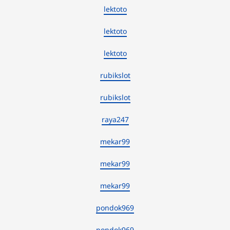
lektoto
lektoto
lektoto
rubikslot
rubikslot
raya247
mekar99
mekar99
mekar99
pondok969
pondok969