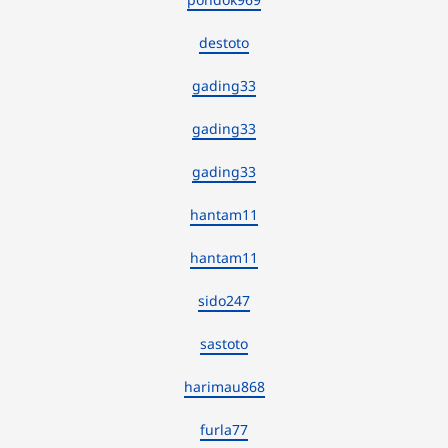
destoto
gading33
gading33
gading33
hantam11
hantam11
sido247
sastoto
harimau868
furla77