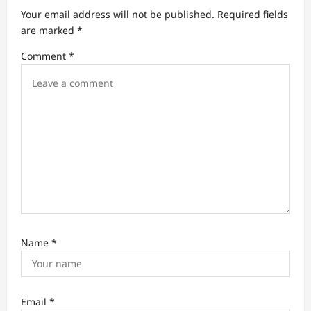
Your email address will not be published.
Required fields
g
are marked
*
a
Comment
*
t
i
o
n
Name
*
Email
*